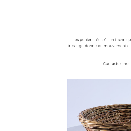
Aller
au
contenu
principal
Les paniers réalisés en techniq
tressage donne du mouvement et de
Contactez moi si